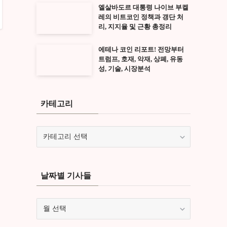
엘살바도르 대통령 나이브 부켈
레의 비트코인 정책과 갱단 처
리, 지지율 및 근황 총정리
에테나 코인 리포트! 전망부터
트럼프, 호재, 악재, 상폐, 유동
성, 기술, 시장분석
카테고리
카
테
고
리
날짜별 기사들
날
짜
별