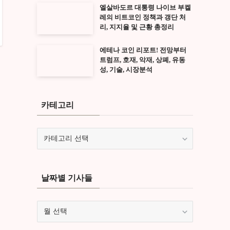
엘살바도르 대통령 나이브 부켈
레의 비트코인 정책과 갱단 처
리, 지지율 및 근황 총정리
에테나 코인 리포트! 전망부터
트럼프, 호재, 악재, 상폐, 유동
성, 기술, 시장분석
카테고리
카
테
고
리
날짜별 기사들
날
짜
별