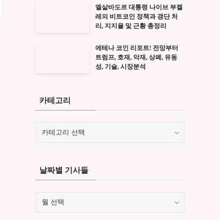
엘살바도르 대통령 나이브 부켈
레의 비트코인 정책과 갱단 처
리, 지지율 및 근황 총정리
에테나 코인 리포트! 전망부터
트럼프, 호재, 악재, 상폐, 유동
성, 기술, 시장분석
카테고리
카
테
고
리
날짜별 기사들
날
짜
별