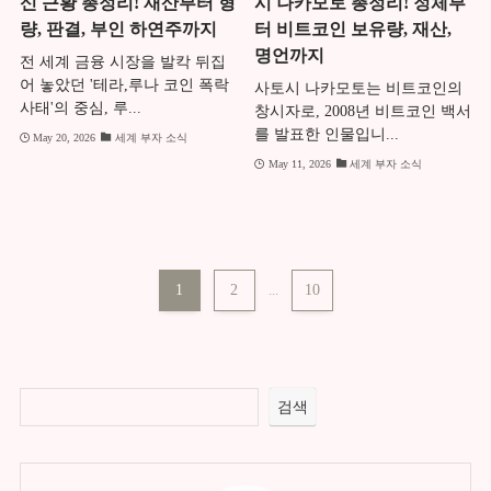
신 근황 총정리! 재산부터 형
시 나카모토 총정리! 정체부
량, 판결, 부인 하연주까지
터 비트코인 보유량, 재산,
명언까지
전 세계 금융 시장을 발칵 뒤집
어 놓았던 '테라,루나 코인 폭락
사토시 나카모토는 비트코인의
사태'의 중심, 루...
창시자로, 2008년 비트코인 백서
를 발표한 인물입니...
May 20, 2026
세계 부자 소식
May 11, 2026
세계 부자 소식
1
2
...
10
검색