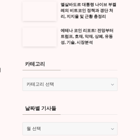
엘살바도르 대통령 나이브 부켈
레의 비트코인 정책과 갱단 처
리, 지지율 및 근황 총정리
에테나 코인 리포트! 전망부터
트럼프, 호재, 악재, 상폐, 유동
성, 기술, 시장분석
카테고리
어
카
테
고
리
날짜별 기사들
날
짜
별