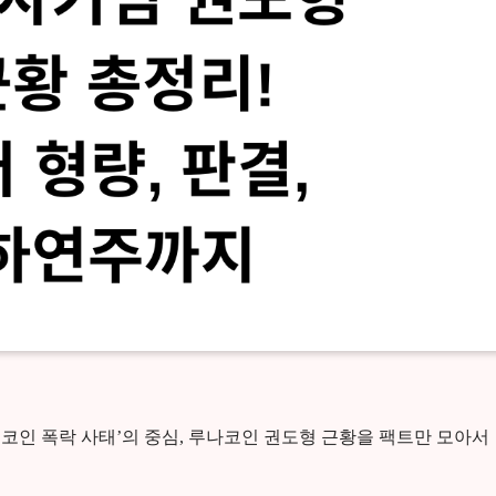
 코인 폭락 사태’의 중심, 루나코인 권도형 근황을 팩트만 모아서