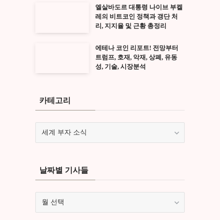
엘살바도르 대통령 나이브 부켈
레의 비트코인 정책과 갱단 처
리, 지지율 및 근황 총정리
에테나 코인 리포트! 전망부터
트럼프, 호재, 악재, 상폐, 유동
성, 기술, 시장분석
카테고리
카
테
고
리
날짜별 기사들
날
짜
별