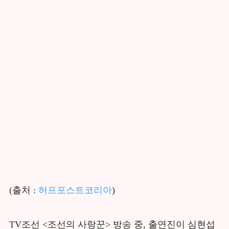
(출처 :
허프포스트코리아
)
TV조선 <조선의 사랑꾼> 방송 중, 출연진이 심현섭