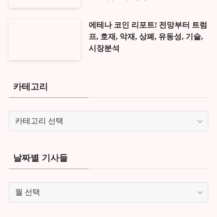
에테나 코인 리포트! 전망부터 트럼
프, 호재, 악재, 상폐, 유동성, 기술,
시장분석
카테고리
카
테
고
리
날짜별 기사들
날
짜
별