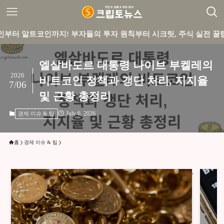
인까지! 부자들의 투자 원칙부터 시크릿, 주식 실전 꿀팁까지 큐레
엘살바도르 대통령 나이브 부켈레의
2026
비트코인 정책과 갱단 처리, 지지율
7/06
및 근황 총정리
July 6, 2026
경제 이슈 & 팁
홈
경제 이슈 & 팁