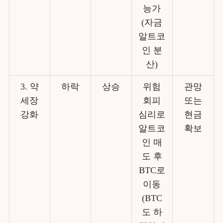
능가
(자금
알트코
인 분
산)
3. 약
하락
상승
위험
관망
세장
회피
또는
강화
심리로
현금
알트코
확보
인 매
도 후
BTC로
이동
(BTC
도 하