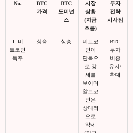
No.
BTC
BTC
시장
투자
가격
도미넌
상황
전략
스
(자금
시사점
흐름)
1. 비
상승
상승
비트코
BTC
트코인
인이
투자
독주
단독으
비중
로 강
유지/
세를
확대
보이며
알트코
인은
상대적
으로
약세