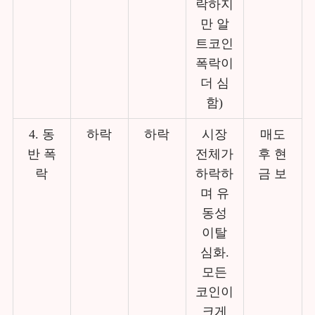
락하지
만 알
트코인
폭락이
더 심
함)
4. 동
하락
하락
시장
매도
반 폭
전체가
후 현
락
하락하
금 보
며 유
동성
이탈
심화.
모든
코인이
크게