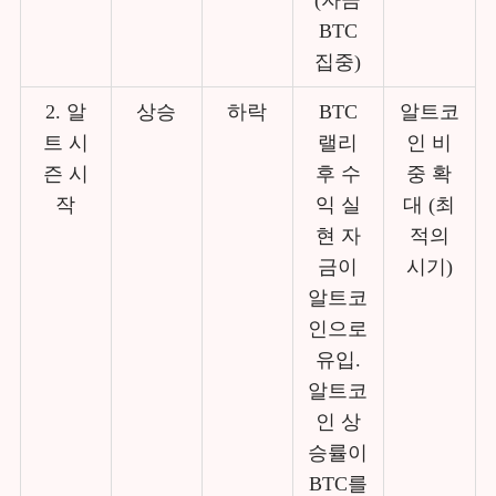
(자금
BTC
집중)
2. 알
상승
하락
BTC
알트코
트 시
랠리
인 비
즌 시
후 수
중 확
작
익 실
대 (최
현 자
적의
금이
시기)
알트코
인으로
유입.
알트코
인 상
승률이
BTC를