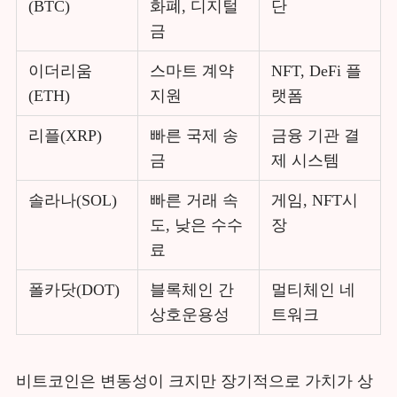
(BTC)
화폐, 디지털
단
금
이더리움
스마트 계약
NFT, DeFi 플
(ETH)
지원
랫폼
리플(XRP)
빠른 국제 송
금융 기관 결
금
제 시스템
솔라나(SOL)
빠른 거래 속
게임, NFT시
도, 낮은 수수
장
료
폴카닷(DOT)
블록체인 간
멀티체인 네
상호운용성
트워크
비트코인은 변동성이 크지만 장기적으로 가치가 상