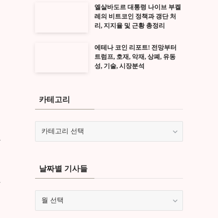
엘살바도르 대통령 나이브 부켈
레의 비트코인 정책과 갱단 처
리, 지지율 및 근황 총정리
에테나 코인 리포트! 전망부터
트럼프, 호재, 악재, 상폐, 유동
성, 기술, 시장분석
카테고리
카
테
는
고
리
날짜별 기사들
카
날
짜
별